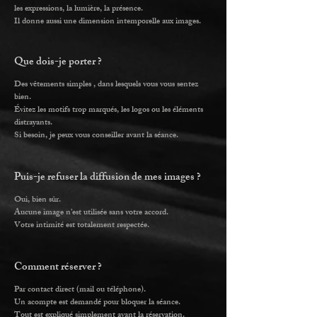
les expressions, la lumière, la présence.
Il donne aussi une dimension intemporelle aux images.
Que dois-je porter ?
Des vêtements simples , dans lesquels vous vous sentez
bien.
Évitez les motifs trop marqués, les logos ou les éléments
distrayants.
Si besoin, je peux vous conseiller avant la séance.
Puis-je refuser la diffusion de mes images ?
Oui, bien sûr.
Aucune image n’est utilisée sans votre accord.
Votre intimité est totalement respectée.
Comment réserver ?
Par contact direct (mail ou téléphone).
Un acompte est demandé pour bloquer la séance.
Tout est expliqué simplement avant la réservation.