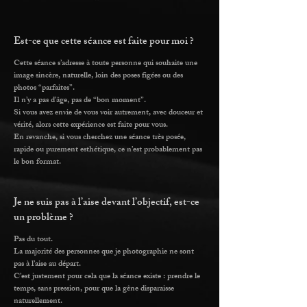
Est-ce que cette séance est faite pour moi ?
Cette séance s’adresse à toute personne qui souhaite une
image sincère, naturelle, loin des poses figées ou des
photos “parfaites”.
Il n’y a pas d’âge, pas de “bon moment”.
Si vous avez envie de vous voir autrement, avec douceur et
vérité, alors cette expérience est faite pour vous.
En revanche, si vous cherchez une séance très posée,
rapide ou purement esthétique, ce n’est probablement pas
le bon format.
Je ne suis pas à l’aise devant l’objectif, est-ce
un problème ?
Pas du tout.
La majorité des personnes que je photographie ne sont
pas à l’aise au départ.
C’est justement pour cela que la séance existe : prendre le
temps, sans pression, pour que la gêne disparaisse
naturellement.